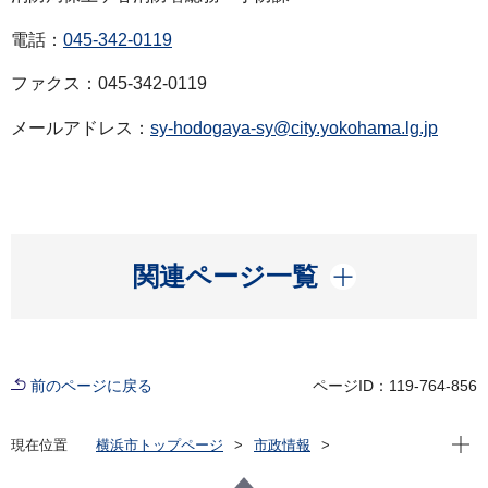
電話：
045-342-0119
ファクス：045-342-0119
メールアドレス：
sy-hodogaya-sy@city.yokohama.lg.jp
開く
関連ページ一覧
前のページに戻る
ページID：119-764-856
現在位
現在位置
横浜市トップページ
市政情報
広報・広聴・報道
記者発表
消防局
記者発表 2022年度