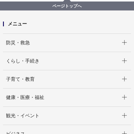
【記者発表】保土ケ谷消防団７年連続充足率100％達成
ページトップへ
メニュー
開く
防災・救急
開く
くらし・手続き
開く
子育て・教育
開く
健康・医療・福祉
開く
観光・イベント
開く
ビジネス