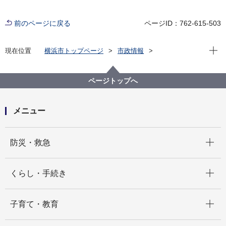
前のページに戻る
ページID：762-615-503
現在位
現在位置
横浜市トップページ
市政情報
広報・広聴・報道
記者発表
消防局
記者発表 2022年度
横浜市消防音楽隊オリジナルカレー完成！！
ページトップへ
メニュー
開く
防災・救急
開く
くらし・手続き
開く
子育て・教育
開く