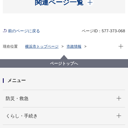
開く
関連ページ一覧
前のページに戻る
ページID：577-373-068
現在位
現在位置
横浜市トップページ
市政情報
広報・広聴・報道
記者発表
消防局
記者発表 2022年度
９月９日は「救急の日」 消防局と崎陽軒のコラボ商品
ページトップへ
による救急広報を行います。 大切な命を守るため、救
急について考えてみませんか？
メニュー
開く
防災・救急
開く
くらし・手続き