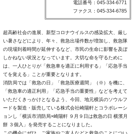
電話番号：045-334-6771
ファクス：045-334-6785
超高齢社会の進展、新型コロナウイルスの感染拡大、厳し
い暑さなどにより、年々、救急出場件数が増加し、救急隊
の現場到着時間が延伸するなど、市民の生命に影響を及ぼ
しかねない状況となっています。大切な命を守るために
は、一人ひとりが「救急車を適正に利用する」「応急手当
てを覚える」ことが重要となります。
消防局では「救急の日」「救急医療週間」（※）を機に、
「救急車の適正利用」「応急手当の重要性」などを考えて
いただくきっかけとなるよう、今回、地元横浜のソウルフ
ードを製造・販売している株式会社崎陽軒とコラボレーシ
ョンし「横浜市消防局×崎陽軒 ９月９日は救急の日 横濱月
餅 ３個入」を発売することになりました。
この機会にぜひ、ご家族やご友人などと救急のことについ