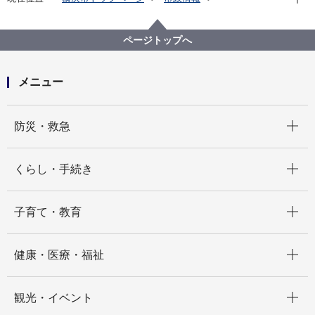
広報・広聴・報道
記者発表
消防局
記者発表 2022年度
【記者発表】シーサイドライン × 警察署 × 消防署 等
ページトップへ
が連携 多数負傷者対応合同訓練を実施します！
メニュー
開く
防災・救急
開く
くらし・手続き
開く
子育て・教育
開く
健康・医療・福祉
開く
観光・イベント