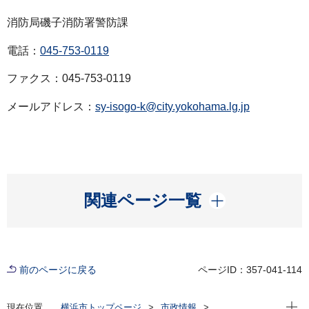
消防局磯子消防署警防課
電話：
045-753-0119
ファクス：045-753-0119
メールアドレス：
sy-isogo-k@city.yokohama.lg.jp
開く
関連ページ一覧
前のページに戻る
ページID：357-041-114
現在位
現在位置
横浜市トップページ
市政情報