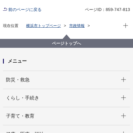
前のページに戻る
ページID：859-747-813
現在位
現在位置
横浜市トップページ
市政情報
広報・広聴・報道
記者発表
消防局
記者発表 2022年度
【記者発表】 令和４年 火災・救急概況（速報）
ページトップへ
メニュー
開く
防災・救急
開く
くらし・手続き
開く
子育て・教育
開く