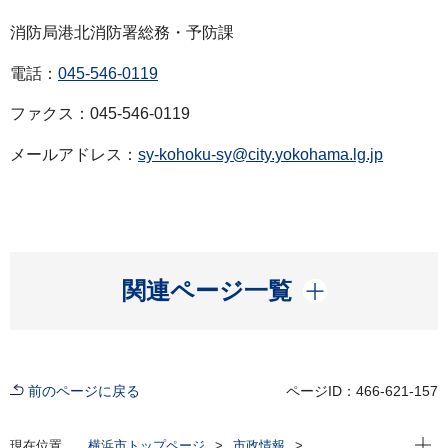
消防局港北消防署総務・予防課
電話：
045-546-0119
ファクス：045-546-0119
メールアドレス：
sy-kohoku-sy@city.yokohama.lg.jp
開く
関連ページ一覧
前のページに戻る
ページID：466-621-157
現在位
現在位置
横浜市トップページ
市政情報