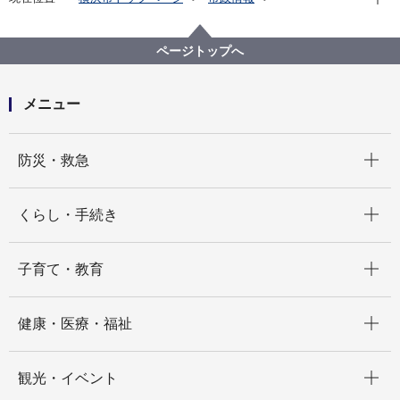
広報・広聴・報道
記者発表
消防局
記者発表 2022年度
【記者発表】「応募作品は約１０００件！防火ポスタ
ページトップへ
ーコンクール表彰式」
メニュー
開く
防災・救急
開く
くらし・手続き
開く
子育て・教育
開く
健康・医療・福祉
開く
観光・イベント