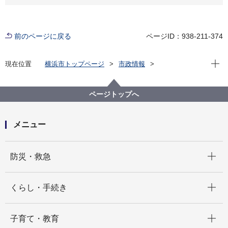
前のページに戻る
ページID：938-211-374
現在位
現在位置
横浜市トップページ
市政情報
広報・広聴・報道
記者発表
消防局
記者発表 2022年度
横浜消防出初式2023開催！～集い 学び 楽しめる 安全
ページトップへ
安心フェスティバル～
メニュー
開く
防災・救急
開く
くらし・手続き
開く
子育て・教育