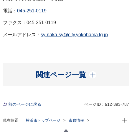
電話：
045-251-0119
ファクス：045-251-0119
メールアドレス：
sy-naka-sy@city.yokohama.lg.jp
開く
関連ページ一覧
前のページに戻る
ページID：512-393-787
現在位
現在位置
横浜市トップページ
市政情報
広報・広聴・報道
記者発表
消防局
記者発表 2022年度