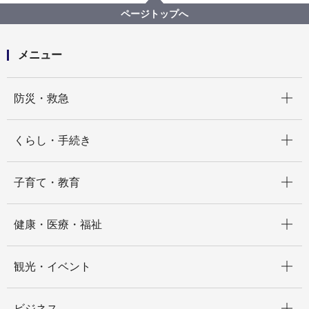
消防局職員の新型コロナウイルス感染について
ページトップへ
メニュー
開く
防災・救急
開く
くらし・手続き
開く
子育て・教育
開く
健康・医療・福祉
開く
観光・イベント
開く
ビジネス