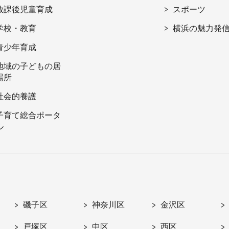
放課後児童育成
スポーツ
学校・教育
横浜の魅力発
青少年育成
地域の子どもの居
場所
社会的養護
子育て総合ポータ
ル
磯子区
神奈川区
金沢区
戸塚区
中区
西区