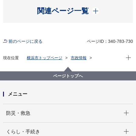
開く
関連ページ一覧
前のページに戻る
ページID：340-783-730
現在位
現在位置
横浜市トップページ
市政情報
広報・広聴・報道
記者発表
政策経営・国際戦略局
記者発表 2021年度
新たな劇場シンポジウムvol.4 次世代育成プログラム
ページトップへ
「舞台芸術を楽しもう～ようこそ！魔法の森へ～」を
開催します
メニュー
開く
防災・救急
開く
くらし・手続き