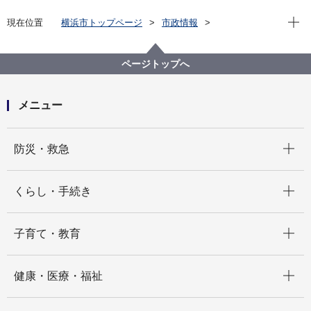
現在位
現在位置
横浜市トップページ
市政情報
広報・広聴・報道
記者発表
政策経営・国際戦略局
記者発表 2021年度
令和２年横浜市の農業（2020年農林業センサス結果報
ページトップへ
告書）
メニュー
開く
防災・救急
開く
くらし・手続き
開く
子育て・教育
開く
健康・医療・福祉
開く