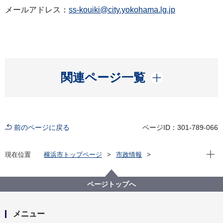
メールアドレス：
ss-kouiki@city.yokohama.lg.jp
開く
関連ページ一覧
前のページに戻る
ページID：301-789-066
現在位
現在位置
横浜市トップページ
市政情報
広報・広聴・報道
記者発表
政策経営・国際戦略局
記者発表 2021年度
夕張観光物産展を開催します！！
ページトップへ
メニュー