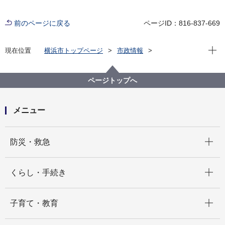
前のページに戻る
ページID：816-837-669
現在位
現在位置
横浜市トップページ
市政情報
広報・広聴・報道
記者発表
政策経営・国際戦略局
記者発表 2021年度
横浜市新たな劇場整備検討委員会第４回基本計画検討
ページトップへ
部会の開催について
メニュー
開く
防災・救急
開く
くらし・手続き
開く
子育て・教育
開く