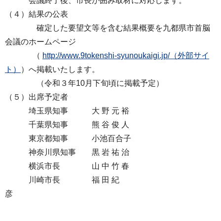
会議終了後、市長が囲み取材に対応します。
（４）結果の公表
確定した要望文等を含む結果概要を九都県市首脳
会議のホームページ
（
http://www.9tokenshi-syunoukaigi.jp/（外部サイ
ト）
）へ掲載いたします。
（令和３年10月下旬頃に掲載予定）
（５）出席予定者
埼玉県知事 大 野 元 裕
千葉県知事 熊 谷 俊 人
東京都知事 小池百合子
神奈川県知事 黒 岩 祐 治
横浜市長 山 中 竹 春
川崎市長 福 田 紀
彦