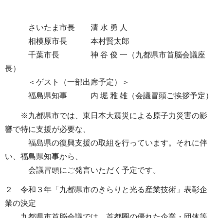
さいたま市長 清 水 勇 人
相模原市長 本村賢太郎
千葉市長 神 谷 俊 一（九都県市首脳会議座
長）
＜ゲスト（一部出席予定）＞
福島県知事 内 堀 雅 雄（会議冒頭ご挨拶予定）
※九都県市では、東日本大震災による原子力災害の影
響で特に支援が必要な、
福島県の復興支援の取組を行っています。それに伴
い、福島県知事から、
会議冒頭にご発言いただく予定です。
２ 令和３年「九都県市のきらりと光る産業技術」表彰企
業の決定
九都県市首脳会議では、首都圏の優れた企業・団体等