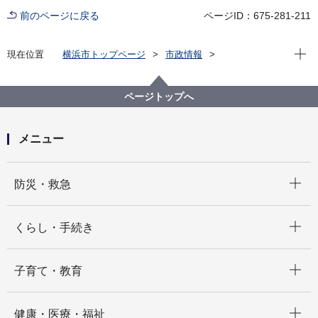
前のページに戻る
ページID：675-281-211
現在位
現在位置
横浜市トップページ
市政情報
広報・広聴・報道
記者発表
政策経営・国際戦略局
記者発表 2021年度
九都県市首脳会議（WEB会議）の開催および、「九都
ページトップへ
県市のきらりと光る産業技術」表彰について
メニュー
開く
防災・救急
開く
くらし・手続き
開く
子育て・教育
開く
健康・医療・福祉