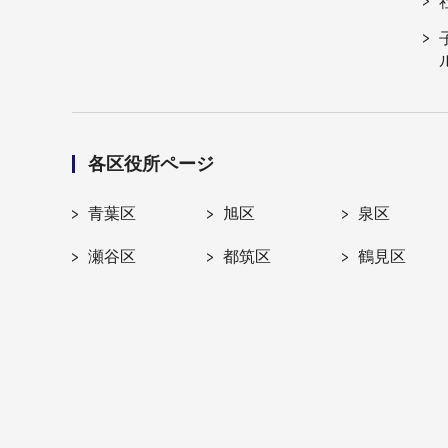
各区役所ページ
青葉区
旭区
泉区
瀬谷区
都筑区
鶴見区