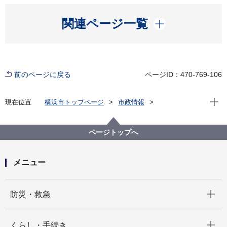
開く
関連ページ一覧
前のページに戻る
ページID：470-769-106
現在位
現在位置
横浜市トップページ
市政情報
広報・広聴・報道
記者発表
政策経営・国際戦略局
記者発表 2021年度
うみコン2022 「海と産業革新コンベンション」 事前
ページトップへ
登録開始！
メニュー
開く
防災・救急
開く
くらし・手続き