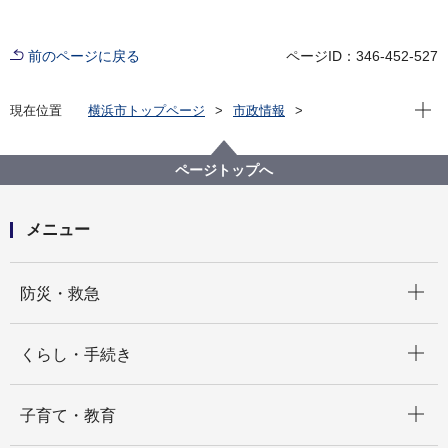
前のページに戻る
ページID：346-452-527
現在位
現在位置
横浜市トップページ
市政情報
広報・広聴・報道
記者発表
政策経営・国際戦略局
記者発表 2021年度
第79回九都県市首脳会議首脳提案（書面協議）の結果
ページトップへ
について
メニュー
開く
防災・救急
開く
くらし・手続き
開く
子育て・教育