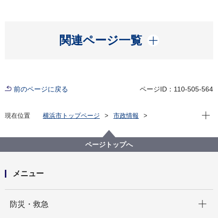
開く
関連ページ一覧
前のページに戻る
ページID：110-505-564
現在位
現在位置
横浜市トップページ
市政情報
広報・広聴・報道
記者発表
経済局
記者発表 2025年度
「パウフェクトなせかいをめざそう！」 エシカル消費
ページトップへ
ぬりえ第２弾を制作しました
メニュー
開く
防災・救急