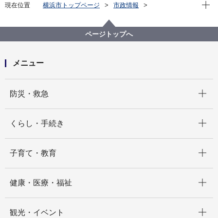
現在位
現在位置
横浜市トップページ
市政情報
広報・広聴・報道
記者発表
経済局
記者発表 2025年度
神奈川県・横浜市・川崎市主催 オンラインセミナーを
ページトップへ
開催します 「医療及びヘルスケア分野におけるスター
トアップの資金調達・人材獲得」
メニュー
開く
防災・救急
開く
くらし・手続き
開く
子育て・教育
開く
健康・医療・福祉
開く
観光・イベント