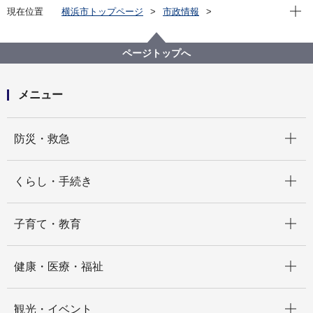
現在位
現在位置
横浜市トップページ
市政情報
広報・広聴・報道
記者発表
経済局
記者発表 2025年度
BioJapan2025「横浜・川崎パビリオン」を出展します
ページトップへ
メニュー
開く
防災・救急
開く
くらし・手続き
開く
子育て・教育
開く
健康・医療・福祉
開く
観光・イベント