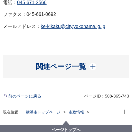
電話：
045-671-2566
ファクス：045-661-0692
メールアドレス：
ke-kikaku@city.yokohama.lg.jp
開く
関連ページ一覧
前のページに戻る
ページID：508-365-743
現在位
現在位置
横浜市トップページ
市政情報
広報・広聴・報道
記者発表
経済局
記者発表 2025年度
第136回横浜市景況・経営動向調査（令和８年３月実
ページトップへ