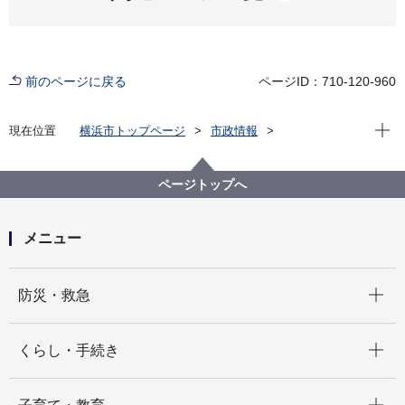
前のページに戻る
ページID：710-120-960
現在位
現在位置
横浜市トップページ
市政情報
広報・広聴・報道
記者発表
経済局
記者発表 2025年度
テクニカルショウヨコハマ2026を開催します
ページトップへ
メニュー
開く
防災・救急
開く
くらし・手続き
開く