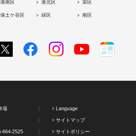
港南区
港北区
栄区
保土ケ谷区
緑区
南区
車場
Language
サイトマップ
64-2525
サイトポリシー