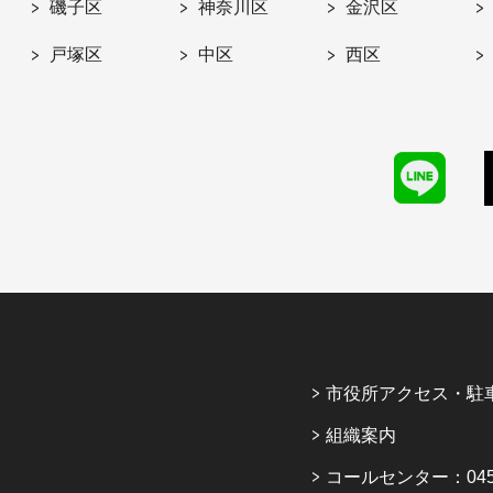
磯子区
神奈川区
金沢区
戸塚区
中区
西区
市役所アクセス・駐
組織案内
コールセンター：045-6