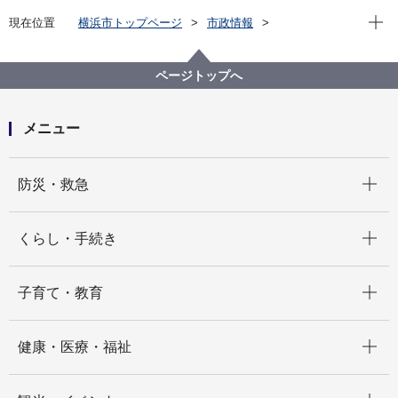
現在位
現在位置
横浜市トップページ
市政情報
広報・広聴・報道
記者発表
経済局
記者発表 2025年度
日産自動車追浜工場における車両生産終了に伴い市内
ページトップへ
中小企業向けの『特別経営相談窓口』を設置します
メニュー
開く
防災・救急
開く
くらし・手続き
開く
子育て・教育
開く
健康・医療・福祉
開く