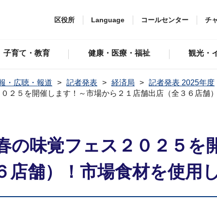
区役所
Language
コールセンター
チ
子育て・教育
健康・医療・福祉
観光・
報・広聴・報道
記者発表
経済局
記者発表 2025年度
２０２５を開催します！～市場から２１店舗出店（全３６店舗
春の味覚フェス２０２５を
６店舗）！市場食材を使用