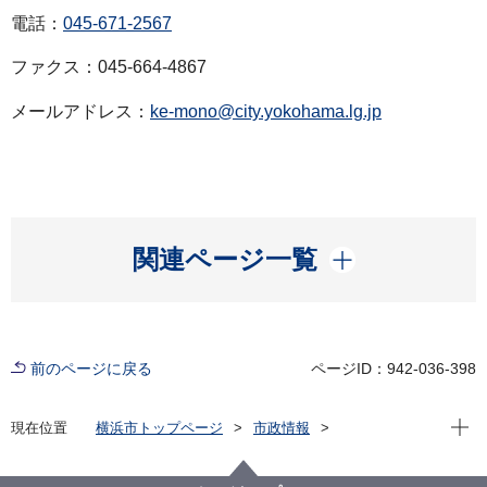
電話：
045-671-2567
ファクス：045-664-4867
メールアドレス：
ke-mono@city.yokohama.lg.jp
開く
関連ページ一覧
前のページに戻る
ページID：942-036-398
現在位
現在位置
横浜市トップページ
市政情報
広報・広聴・報道
記者発表
経済局
記者発表 2025年度
省エネに資する設備更新にご活用いただけます！省エ