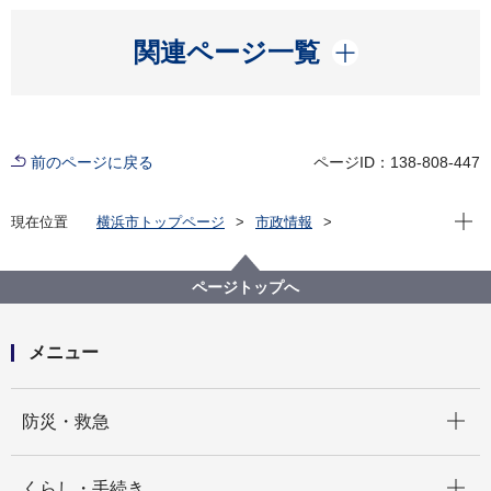
開く
関連ページ一覧
前のページに戻る
ページID：138-808-447
現在位
現在位置
横浜市トップページ
市政情報
広報・広聴・報道
記者発表
経済局
記者発表 2025年度
第136回横浜市景況・経営動向調査（令和８年３月実
ページトップへ
施）（特別調査）-サーキュラーエコノミーに関する調
査-
メニュー
開く
防災・救急
開く
くらし・手続き