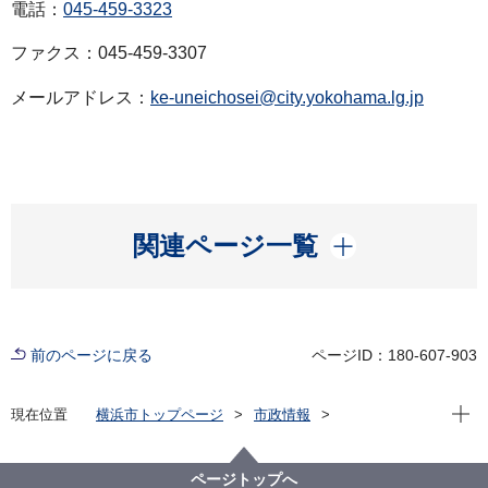
電話：
045-459-3323
ファクス：045-459-3307
メールアドレス：
ke-uneichosei@city.yokohama.lg.jp
開く
関連ページ一覧
前のページに戻る
ページID：180-607-903
現在位
現在位置
横浜市トップページ
市政情報
広報・広聴・報道
記者発表
経済局
記者発表 2025年度
中央卸売市場本場水産物部卸売棟の火災について(最終
ページトップへ