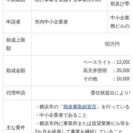
部及び専
中小企業
申請者
市内中小企業者
務ビルの
助成上限
50万円
額
ベースライト：12,000
助成金額
高天井照明 ：35,000
その他 ：10,000
代理申請
委任状提出により
・横浜市の「
脱炭素取組宣言
」を行っている
・中小企業者であること
・横浜市内に事業所または賃貸業務ビル等を
主な要件
2か月を経過して事業を継続していること