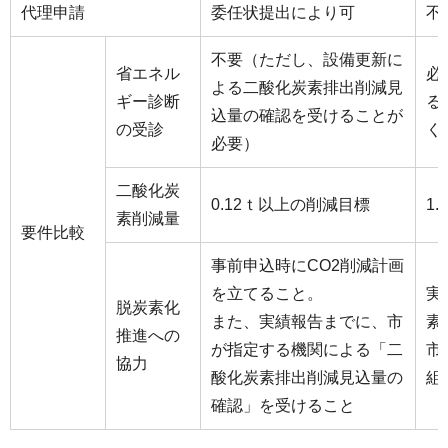
代理申請
委任状提出により可
不
不要（ただし、設備更新に
省エネル
必
よる二酸化炭素排出削減見
ギー診断
る
込量の確認を受けることが
の受診
く
必要）
二酸化炭
0.12ｔ以上の削減目標
1
素削減量
要件比較
事前申込時にCO2削減計画
を立てること。
実
脱炭素化
また、実績報告までに、市
素
推進への
が指定する機関による「二
市
協力
酸化炭素排出削減見込量の
組
確認」を受けること