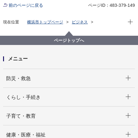
前のページに戻る
ページID：483-379-149
現在位
現在位置
横浜市トップページ
ビジネス
中小企業支援
脱炭素化支援
カーボンニュートラル設備投資助成事業
ページトップへ
メニュー
開く
防災・救急
開く
くらし・手続き
開く
子育て・教育
開く
健康・医療・福祉