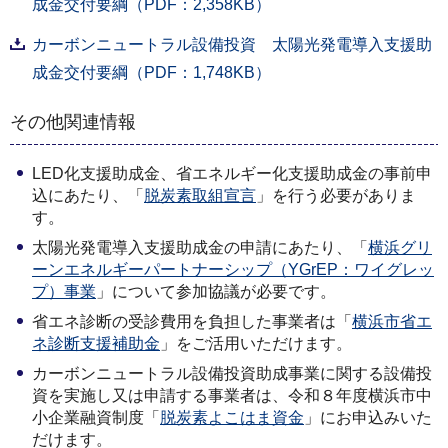
成金交付要綱（PDF：2,358KB）
カーボンニュートラル設備投資 太陽光発電導入支援助
成金交付要綱（PDF：1,748KB）
その他関連情報
LED化支援助成金、省エネルギー化支援助成金の事前申
込にあたり、「
脱炭素取組宣言
」を行う必要がありま
す。
太陽光発電導入支援助成金の申請にあたり、「
横浜グリ
ーンエネルギーパートナーシップ（YGrEP：ワイグレッ
プ）事業
」について参加協議が必要です。
省エネ診断の受診費用を負担した事業者は「
横浜市省エ
ネ診断支援補助金
」をご活用いただけます。
カーボンニュートラル設備投資助成事業に関する設備投
資を実施し又は申請する事業者は、令和８年度横浜市中
小企業融資制度「
脱炭素よこはま資金
」にお申込みいた
だけます。