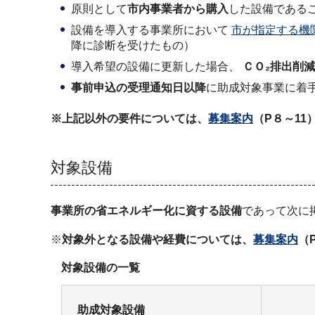
原則として
市内事業者から購入
した設備である
設備を導入する事業所において
市が指定する機
降に診断を受けたもの）
導入希望の設備に更新した場合、
ＣＯ₂排出削減
事前申込の受理通知日以降
に助成対象事業に着
※上記以外の要件については、
募集案内
（P８～11
対象設備
事業所の省エネルギー化に資する設備
であって次に
※
対象外となる設備や経費については、
募集案内
（P
対象設備の一覧
助成対象設備