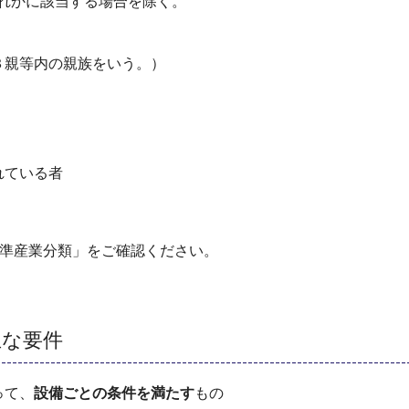
かに該当する場合を除く。
３親等内の親族をいう。）
れている者
標準産業分類」をご確認ください。
主な要件
って、
設備ごとの条件を満たす
もの