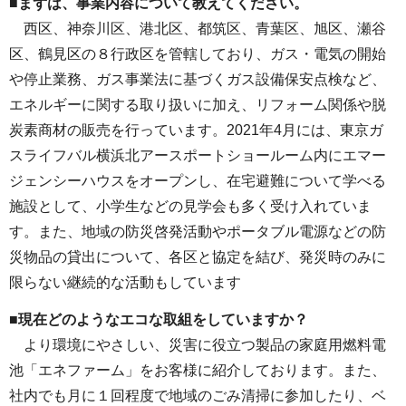
■まずは、事業内容について教えてください。
西区、神奈川区、港北区、都筑区、青葉区、旭区、瀬谷
区、鶴見区の８行政区を管轄しており、ガス・電気の開始
や停止業務、ガス事業法に基づくガス設備保安点検など、
エネルギーに関する取り扱いに加え、リフォーム関係や脱
炭素商材の販売を行っています。2021年4月には、東京ガ
スライフバル横浜北アースポートショールーム内にエマー
ジェンシーハウスをオープンし、在宅避難について学べる
施設として、小学生などの見学会も多く受け入れていま
す。また、地域の防災啓発活動やポータブル電源などの防
災物品の貸出について、各区と協定を結び、発災時のみに
限らない継続的な活動もしています
■現在どのようなエコな取組をしていますか？
より環境にやさしい、災害に役立つ製品の家庭用燃料電
池「エネファーム」をお客様に紹介しております。また、
社内でも月に１回程度で地域のごみ清掃に参加したり、ベ