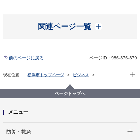
開く
関連ページ一覧
前のページに戻る
ページID：986-376-379
現在位
現在位置
横浜市トップページ
ビジネス
中小企業支援
脱炭素化支援
令和８年度【中小企業向け】脱炭素化・サーキュラー
エコノミーセミナー
ページトップへ
メニュー
開く
防災・救急