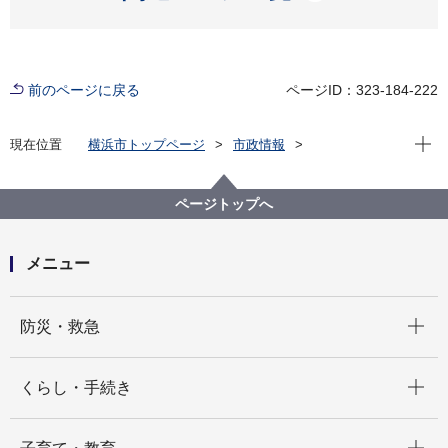
前のページに戻る
ページID：323-184-222
現在位
現在位置
横浜市トップページ
市政情報
広報・広聴・報道
記者発表
みどり環境局
記者発表 2025年度
今年の夏も記録的猛暑 高温傾向顕著に ～７～８月
ページトップへ
の気温観測結果～
メニュー
開く
防災・救急
開く
くらし・手続き
開く