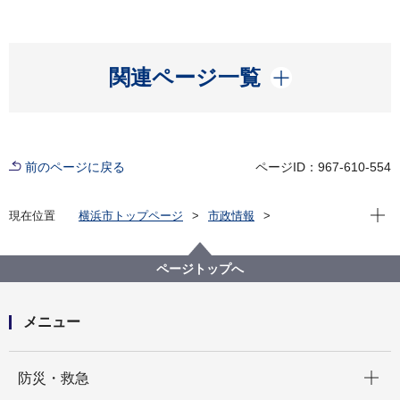
開く
関連ページ一覧
前のページに戻る
ページID：967-610-554
現在位
現在位置
横浜市トップページ
市政情報
広報・広聴・報道
記者発表
みどり環境局
記者発表 2025年度
市民・市内企業の環境に関する意識調査結果がまとま
ページトップへ
りました
メニュー
開く
防災・救急