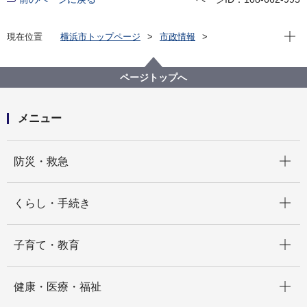
現在位
現在位置
横浜市トップページ
市政情報
広報・広聴・報道
記者発表
みどり環境局
記者発表 2025年度
横浜市内で活動する４団体の「みどりの愛護」功労者
ページトップへ
国土交通大臣表彰受賞が決定しました
メニュー
開く
防災・救急
開く
くらし・手続き
開く
子育て・教育
開く
健康・医療・福祉