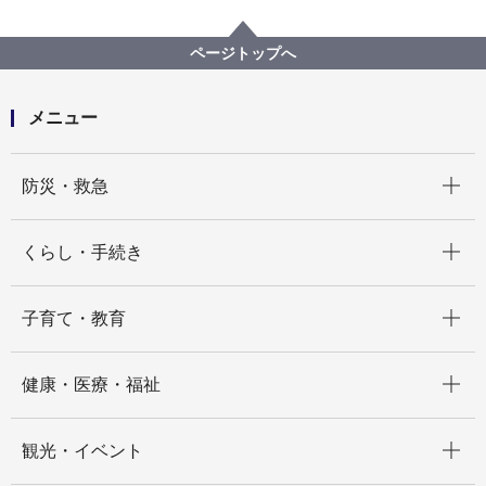
広報・広聴・報道
記者発表
みどり環境局
記者発表 2025年度
「ガーデンネックレス横浜2026」３月19日（木曜日）
ページトップへ
から開催します！
メニュー
開く
防災・救急
開く
くらし・手続き
開く
子育て・教育
開く
健康・医療・福祉
開く
観光・イベント