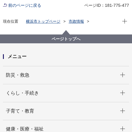
前のページに戻る
ページID：181-775-477
現在位
現在位置
横浜市トップページ
市政情報
広報・広聴・報道
記者発表
みどり環境局
記者発表 2025年度
横浜港におけるヒアリの確認について
ページトップへ
メニュー
開く
防災・救急
開く
くらし・手続き
開く
子育て・教育
開く
健康・医療・福祉