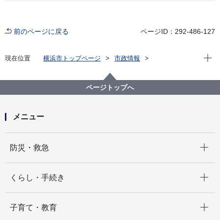
前のページに戻る
ページID：292-486-127
現在位
現在位置
横浜市トップページ
市政情報
広報・広聴・報道
記者発表
みどり環境局
記者発表 2025年度
～「横浜ワイン特区」に横浜市全域が認定されました
ページトップへ
～ 「浜なし」など市内産果樹のワイン製造規制が緩
和されます！
メニュー
開く
防災・救急
開く
くらし・手続き
開く
子育て・教育