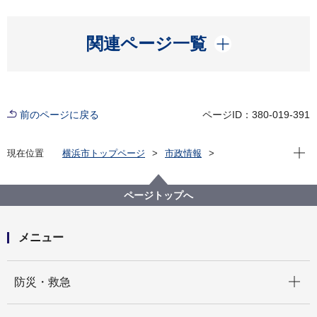
開く
関連ページ一覧
前のページに戻る
ページID：380-019-391
現在位
現在位置
横浜市トップページ
市政情報
広報・広聴・報道
記者発表
みどり環境局
記者発表 2025年度
第１弾：親子で楽しむ栽培体験！家庭で育てるコマツ
ページトップへ
ナのオリジナル栽培キットを３歳児健診で配布！
メニュー
開く
防災・救急
開く