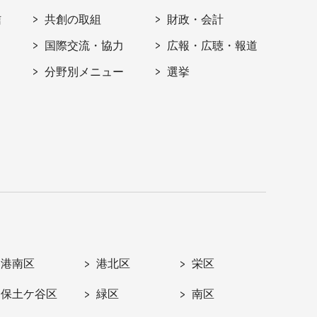
信
共創の取組
財政・会計
国際交流・協力
広報・広聴・報道
分野別メニュー
選挙
港南区
港北区
栄区
保土ケ谷区
緑区
南区