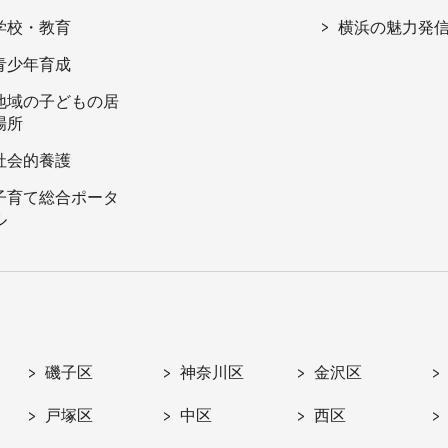
学校・教育
横浜の魅力発
青少年育成
地域の子どもの居
場所
社会的養護
子育て総合ポータ
ル
磯子区
神奈川区
金沢区
戸塚区
中区
西区