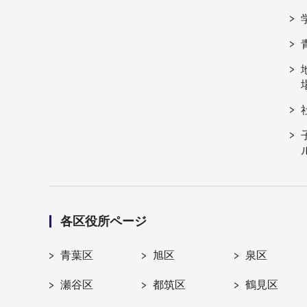
各区役所ページ
青葉区
旭区
泉区
瀬谷区
都筑区
鶴見区