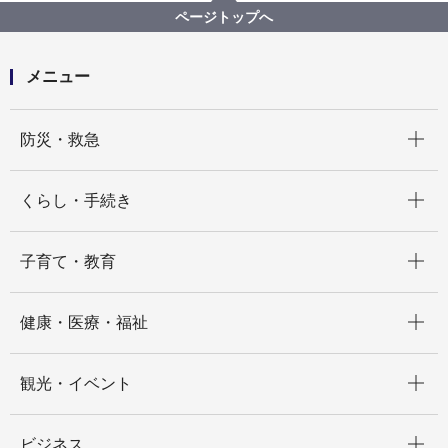
瀬谷・旭にまたがる４つの市民の森を巡ろう！ ～
ページトップへ
GREEN×EXPO 2027 開催500 日前～
メニュー
開く
防災・救急
開く
くらし・手続き
開く
子育て・教育
開く
健康・医療・福祉
開く
観光・イベント
開く
ビジネス