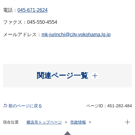
電話：
045-671-2624
ファクス：045-550-4554
メールアドレス：
mk-jurinchi@city.yokohama.lg.jp
開く
関連ページ一覧
前のページに戻る
ページID：451-282-484
現在位
現在位置
横浜市トップページ
市政情報
広報・広聴・報道
記者発表
みどり環境局
記者発表 2025年度