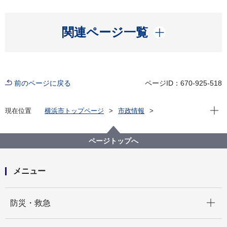
開く
関連ページ一覧
前のページに戻る
ページID：670-925-518
現在位
現在位置
横浜市トップページ
市政情報
広報・広聴・報道
記者発表
みどり環境局
記者発表 2025年度
「上菅田町市民の森」が２月27日に開園します ～緑の
ページトップへ
保全とインクルーシブな視点を両立した森が保土ケ谷
区にオープン～
メニュー
開く
防災・救急
開く