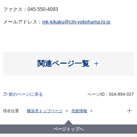
ファクス：045-550-4093
メールアドレス：
mk-kikaku@city.yokohama.lg.jp
開く
関連ページ一覧
前のページに戻る
ページID：554-894-027
現在位
現在位置
横浜市トップページ
市政情報
広報・広聴・報道
記者発表
みどり環境局
記者発表 2025年度
ガーデンネックレス横浜2025「秋の里山ガーデンフェ
ページトップへ
スタ」9月20日（土曜日）から開催！