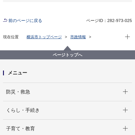
前のページに戻る
ページID：282-973-025
現在位
現在位置
横浜市トップページ
市政情報
広報・広聴・報道
記者発表
脱炭素・GREEN×EXPO推進局
記者発表 2023年度
ページトップへ
～ＭＭ２１エコモビリティチャレンジ～提案事業者６
者と新たな移動サービス等を提供します！
メニュー
開く
防災・救急
開く
くらし・手続き
開く
子育て・教育