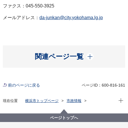
ファクス：045-550-3925
メールアドレス：
da-junkan@city.yokohama.lg.jp
開く
関連ページ一覧
前のページに戻る
ページID：600-816-161
現在位
現在位置
横浜市トップページ
市政情報
広報・広聴・報道
記者発表
脱炭素・GREEN×EXPO推進局
記者発表 2023年度
ページトップへ
横浜市SDGs認証制度Y-SDGs第10回認証事業者を決定
しました