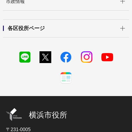
市政情報
開く
各区役所ページ
横浜市役所
〒231-0005