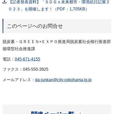
【記者発表資料】「ＳＤＧｓ未来都市・環境絵日記展２
０２３」を開催します！（PDF：1,705KB）
このページへのお問合せ
脱炭素・ＧＲＥＥＮ×ＥＸＰＯ推進局脱炭素社会移行推進部
循環型社会推進課
電話：
045-671-4155
ファクス：045-550-3925
メールアドレス：
da-junkan@city.yokohama.lg.jp
開く