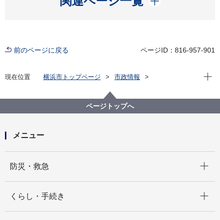
関連ページ一覧
前のページに戻る
ページID：816-957-901
現在位
現在位置
横浜市トップページ
市政情報
広報・広聴・報道
記者発表
脱炭素・GREEN×EXPO推進局
記者発表 2023年度
ページトップへ
「SDGs未来都市・環境絵日記展２０２３」を開催し
ます！
メニュー
開く
防災・救急
開く
くらし・手続き
開く