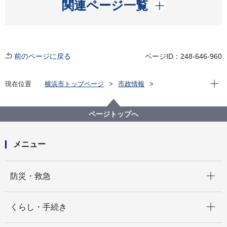
開く
関連ページ一覧
前のページに戻る
ページID：248-646-960
現在位
現在位置
横浜市トップページ
市政情報
広報・広聴・報道
記者発表
脱炭素・GREEN×EXPO推進局
記者発表 2023年度
ページトップへ
九都県市省エネ家電買替キャンペーン及び九都県市高
効率給湯器買替キャンペーンを実施します
メニュー
開く
防災・救急
開く
くらし・手続き