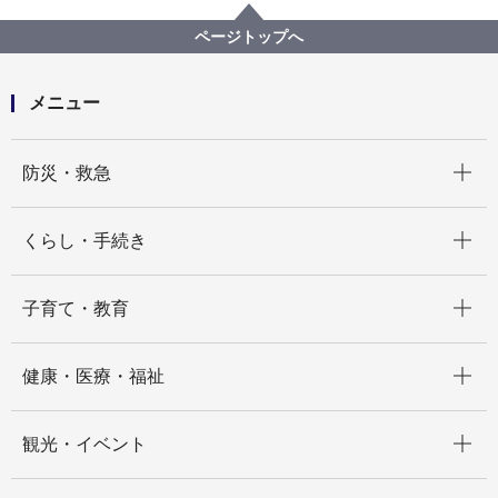
にぎわいスポーツ文化局
記者発表 2025年度
市役所アトリウムがスポーツパークに！YOKOHAMス
ページトップへ
ポーツスプリングフェスタを開催します
メニュー
開く
防災・救急
開く
くらし・手続き
開く
子育て・教育
開く
健康・医療・福祉
開く
観光・イベント
開く