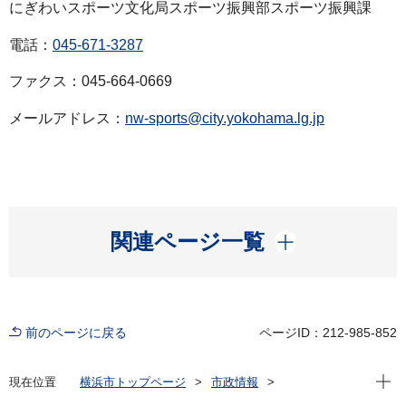
にぎわいスポーツ文化局スポーツ振興部スポーツ振興課
電話：
045-671-3287
ファクス：045-664-0669
メールアドレス：
nw-sports@city.yokohama.lg.jp
開く
関連ページ一覧
前のページに戻る
ページID：212-985-852
現在位
現在位置
横浜市トップページ
市政情報
広報・広聴・報道
記者発表