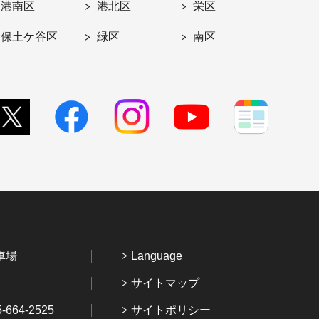
港南区
港北区
栄区
保土ケ谷区
緑区
南区
車場
Language
サイトマップ
64-2525
サイトポリシー