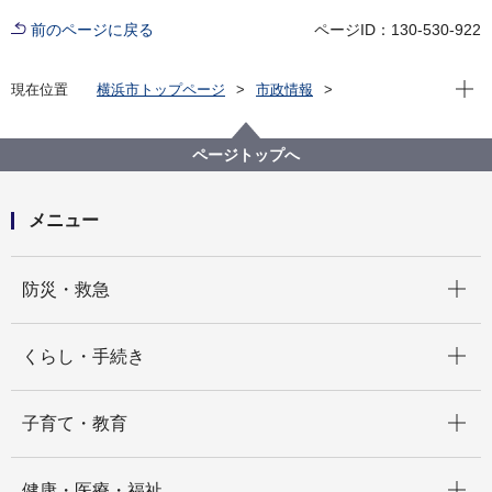
前のページに戻る
ページID：130-530-922
現在位
現在位置
横浜市トップページ
市政情報
広報・広聴・報道
記者発表
にぎわいスポーツ文化局
記者発表 2025年度
大規模改修を経て、横浜能楽堂が再開館 記念式典及
ページトップへ
び記念公演を開催します！
メニュー
開く
防災・救急
開く
くらし・手続き
開く
子育て・教育
開く
健康・医療・福祉